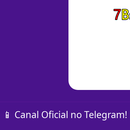
📱 Canal Oficial no Telegram!