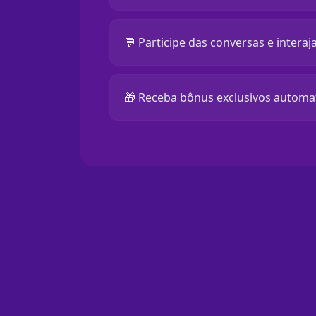
💬 Participe das conversas e interaj
🎁 Receba bônus exclusivos autom