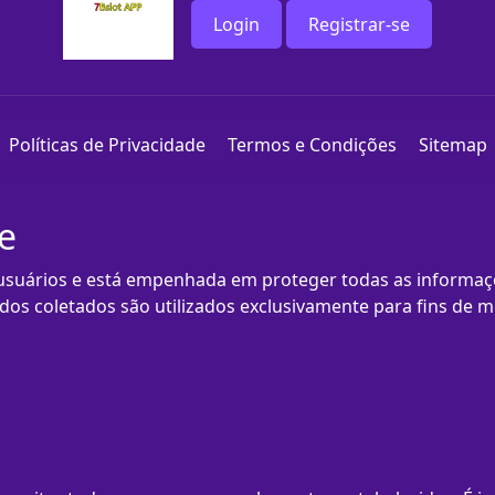
Login
Registrar-se
Políticas de Privacidade
Termos e Condições
Sitemap
de
s usuários e está empenhada em proteger todas as informaç
os coletados são utilizados exclusivamente para fins de m