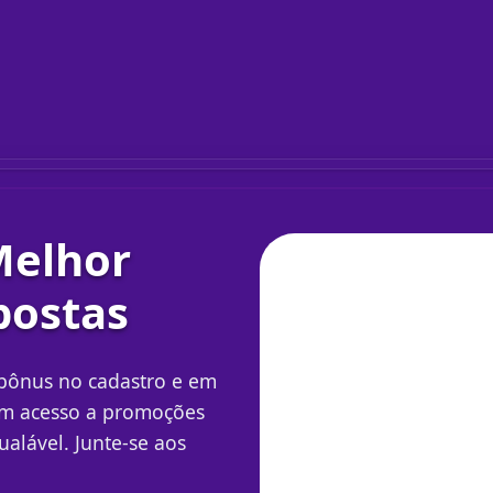
Melhor
postas
 bônus no cadastro e em
tem acesso a promoções
ualável. Junte-se aos