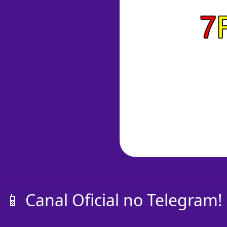
📱 Canal Oficial no Telegram!