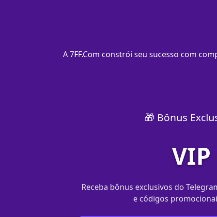
A 7FF.Com constrói seu sucesso com compe
🎁 Bônus Exclu
VIP
Receba bônus exclusivos do Telegra
e códigos promocionai