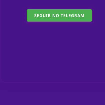
SEGUIR NO TELEGRAM