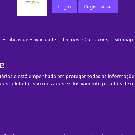
Login
Registrar-se
Políticas de Privacidade
Termos e Condições
Sitemap
de
suários e está empenhada em proteger todas as informaçõe
os coletados são utilizados exclusivamente para fins de m