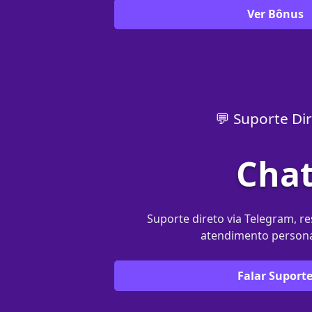
Ver Bônus
💬 Suporte Di
Cha
Suporte direto via Telegram, r
atendimento persona
Falar Suport