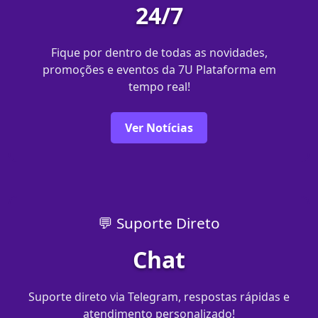
24/7
Fique por dentro de todas as novidades,
promoções e eventos da 7U Plataforma em
tempo real!
Ver Notícias
💬 Suporte Direto
Chat
Suporte direto via Telegram, respostas rápidas e
atendimento personalizado!