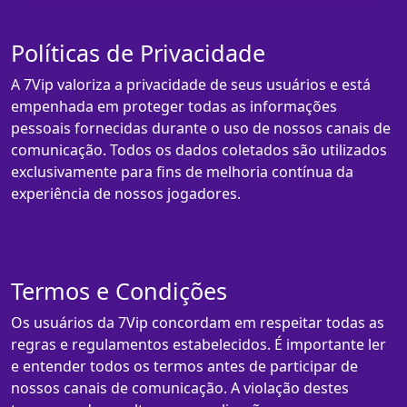
Políticas de Privacidade
A 7Vip valoriza a privacidade de seus usuários e está
empenhada em proteger todas as informações
pessoais fornecidas durante o uso de nossos canais de
comunicação. Todos os dados coletados são utilizados
exclusivamente para fins de melhoria contínua da
experiência de nossos jogadores.
Termos e Condições
Os usuários da 7Vip concordam em respeitar todas as
regras e regulamentos estabelecidos. É importante ler
e entender todos os termos antes de participar de
nossos canais de comunicação. A violação destes