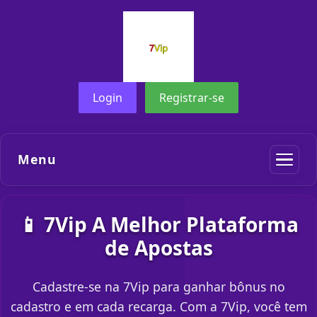
Login
Registrar-se
Menu
📱 7Vip A Melhor Plataforma
de Apostas
Cadastre-se na 7Vip para ganhar bônus no
cadastro e em cada recarga. Com a 7Vip, você tem