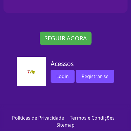
SEGUIR AGORA
Acessos
Login
Registrar-se
Políticas de Privacidade
Termos e Condições
Sitemap