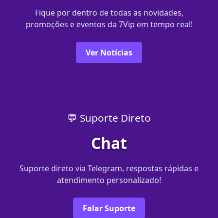
Fique por dentro de todas as novidades,
promoções e eventos da 7Vip em tempo real!
Ver Notícias
💬 Suporte Direto
Chat
Suporte direto via Telegram, respostas rápidas e
atendimento personalizado!
Falar Suporte